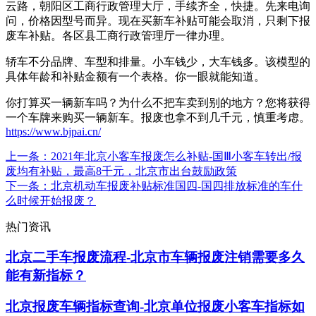
云路，朝阳区工商行政管理大厅，手续齐全，快捷。先来电询
问，价格因型号而异。现在买新车补贴可能会取消，只剩下报
废车补贴。各区县工商行政管理厅一律办理。
轿车不分品牌、车型和排量。小车钱少，大车钱多。该模型的
具体年龄和补贴金额有一个表格。你一眼就能知道。
你打算买一辆新车吗？为什么不把车卖到别的地方？您将获得
一个车牌来购买一辆新车。报废也拿不到几千元，慎重考虑。
https://www.bjpai.cn/
上一条
：2021年北京小客车报废怎么补贴-国Ⅲ小客车转出/报
废均有补贴，最高8千元，北京市出台鼓励政策
下一条
：北京机动车报废补贴标准国四-国四排放标准的车什
么时候开始报废？
热门资讯
北京二手车报废流程-北京市车辆报废注销需要多久
能有新指标？
北京报废车辆指标查询-北京单位报废小客车指标如