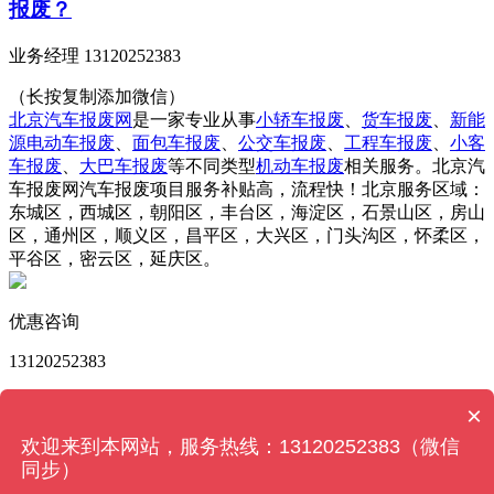
报废？
业务经理 13120252383
（长按复制添加微信）
北京汽车报废网
是一家专业从事
小轿车报废
、
货车报废
、
新能
源电动车报废
、
面包车报废
、
公交车报废
、
工程车报废
、
小客
车报废
、
大巴车报废
等不同类型
机动车报废
相关服务。北京汽
车报废网汽车报废项目服务补贴高，流程快！北京服务区域：
东城区，西城区，朝阳区，丰台区，海淀区，石景山区，房山
区，通州区，顺义区，昌平区，大兴区，门头沟区，怀柔区，
平谷区，密云区，延庆区。
优惠咨询
13120252383
版权所有 © 北京汽车报废网 Powered by
MetInfo 6.2.0
©
×
2008-2022
MetInfo Inc.
【网站地图】
欢迎来到本网站，服务热线：13120252383（微信
同步）