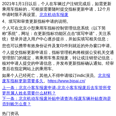
2021年1月1日以后，个人在车辆过户注销完成后，如需更新
乘用车指标的，可根据需要随时提交指标更新申请，12个月
申请时限不再设置。
北京机动车报废
4、填写和审查更新指标申请的说明。
个人可在北京小型乘用车指标控制管理信息系统（以下简
称“系统”，网址：在更新指标功能区点击“填写申请”，关注系
统）登录并进入用户中心逐步提示，并如实填写相关信息；
您也可以携带有效身份证件及复印件到就近的外办窗口申请。
个人提交指标更新申请后，指标管理机构将根据公安机关交通
管理部门的规定，将乘用车售卖报废，转让或注销登记信息，
核对申请人提交的申请信息，并发布更新指标确认通知。经审
查后在指定网站上的乘用车。
如果个人已经死亡，其他人不得申请续订indic演员。
北京报
废车指标更新需要多久
。
https://www.bjpai.cn/
上一条
：北京小客车报废申请-北京小客车报废后去车管所变
更所属人姓名需要什么材料？
下一条
：北京机动车报废补贴申请查询-报废车辆补贴查询是
否到账怎么查？
热门资讯