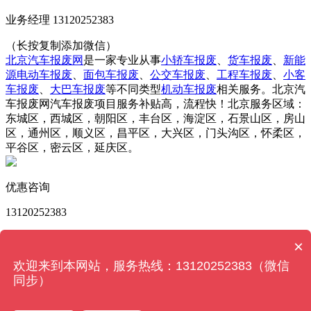
业务经理 13120252383
（长按复制添加微信）
北京汽车报废网
是一家专业从事
小轿车报废
、
货车报废
、
新能
源电动车报废
、
面包车报废
、
公交车报废
、
工程车报废
、
小客
车报废
、
大巴车报废
等不同类型
机动车报废
相关服务。北京汽
车报废网汽车报废项目服务补贴高，流程快！北京服务区域：
东城区，西城区，朝阳区，丰台区，海淀区，石景山区，房山
区，通州区，顺义区，昌平区，大兴区，门头沟区，怀柔区，
平谷区，密云区，延庆区。
优惠咨询
13120252383
版权所有 © 北京汽车报废网 Powered by
MetInfo 6.2.0
©
×
2008-2022
MetInfo Inc.
【网站地图】
欢迎来到本网站，服务热线：13120252383（微信
同步）
13120252383