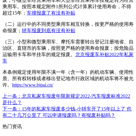
废，小微型非经营乘用车和大型非经营乘用车按规定转为经营
乘用车。按照本规定附件1所列公式计算累计使用寿命，不得
超过15年；
车撞报废了有没有补贴
（二）运行中的不同类型乘用车相互转换，按更严格的使用寿
命报废；
轿车报废到底有没有补贴
（三）小型和微型乘用车、摩托车需要转出登记注册地省、自
治区、直辖市的车辆，按照更严格的使用寿命报废；按危险品
运输用卡车和半挂车的规定报废。
北京报废车补贴2022年私家
车
本条例规定使用年限不满一年（含一年）的机动车辆、使用性
质、所有权转移或者移出登记地市行政区域的机动车将不被允
许。
https://www.bjpai.cn/
上一条
：北京私家车报废年限新规定2022-汽车报废标准2022
是什么？
下一条
：15年的私家车报废多少钱-小轿车开了15年以上了 也
有二十几万公里了 可以申请报废吗？有报废补贴吗？
热门资讯