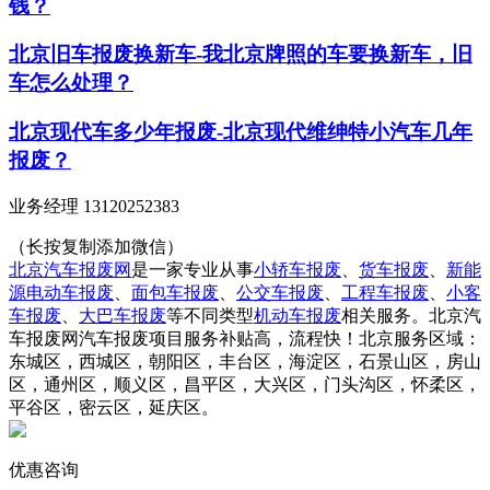
钱？
北京旧车报废换新车-我北京牌照的车要换新车，旧
车怎么处理？
北京现代车多少年报废-北京现代维绅特小汽车几年
报废？
业务经理 13120252383
（长按复制添加微信）
北京汽车报废网
是一家专业从事
小轿车报废
、
货车报废
、
新能
源电动车报废
、
面包车报废
、
公交车报废
、
工程车报废
、
小客
车报废
、
大巴车报废
等不同类型
机动车报废
相关服务。北京汽
车报废网汽车报废项目服务补贴高，流程快！北京服务区域：
东城区，西城区，朝阳区，丰台区，海淀区，石景山区，房山
区，通州区，顺义区，昌平区，大兴区，门头沟区，怀柔区，
平谷区，密云区，延庆区。
优惠咨询