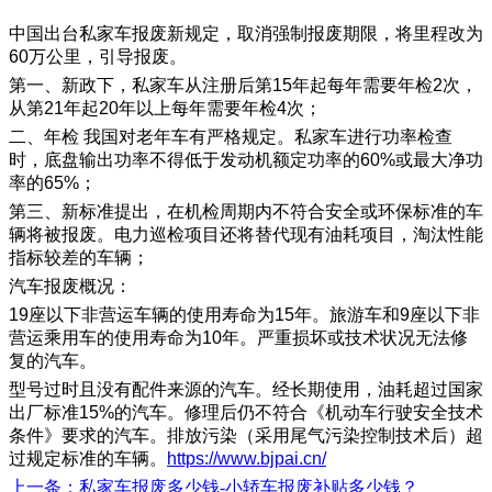
中国出台私家车报废新规定，取消强制报废期限，将里程改为
60万公里，引导报废。
第一、新政下，私家车从注册后第15年起每年需要年检2次，
从第21年起20年以上每年需要年检4次；
二、年检 我国对老年车有严格规定。私家车进行功率检查
时，底盘输出功率不得低于发动机额定功率的60%或最大净功
率的65%；
第三、新标准提出，在机检周期内不符合安全或环保标准的车
辆将被报废。电力巡检项目还将替代现有油耗项目，淘汰性能
指标较差的车辆；
汽车报废概况：
19座以下非营运车辆的使用寿命为15年。旅游车和9座以下非
营运乘用车的使用寿命为10年。严重损坏或技术状况无法修
复的汽车。
型号过时且没有配件来源的汽车。经长期使用，油耗超过国家
出厂标准15%的汽车。修理后仍不符合《机动车行驶安全技术
条件》要求的汽车。排放污染（采用尾气污染控制技术后）超
过规定标准的车辆。
https://www.bjpai.cn/
上一条
：私家车报废多少钱-小轿车报废补贴多少钱？