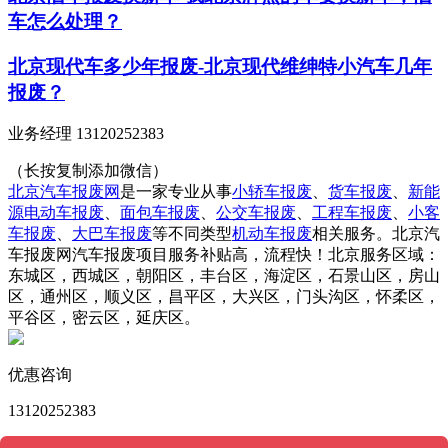
车怎么处理？
北京现代车多少年报废-北京现代维绅特小汽车几年
报废？
业务经理 13120252383
（长按复制添加微信）
北京汽车报废网
是一家专业从事
小轿车报废
、
货车报废
、
新能
源电动车报废
、
面包车报废
、
公交车报废
、
工程车报废
、
小客
车报废
、
大巴车报废
等不同类型
机动车报废
相关服务。北京汽
车报废网汽车报废项目服务补贴高，流程快！北京服务区域：
东城区，西城区，朝阳区，丰台区，海淀区，石景山区，房山
区，通州区，顺义区，昌平区，大兴区，门头沟区，怀柔区，
平谷区，密云区，延庆区。
优惠咨询
13120252383
版权所有 © 北京汽车报废网 Powered by
MetInfo 6.2.0
©