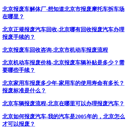
北京报废车解体厂-想知道北京市报废摩托车拆车场
在哪里？
北京正规报废汽车回收-北京哪有回收报废汽车办理
报废手续的？
北京报废车回收咨询-北京市机动车报废流程
北京机动车报废价格-北京报废车辆补贴是多少？需
要哪些手续？
北京家用车报废多少年-家用车的使用寿命有多长？
报废标准是什么？
北京车辆报废流程-北京在哪里可以办理报废汽车？
北京如何报废汽车-我的汽车是2005年的，北京怎么
才可以报废？