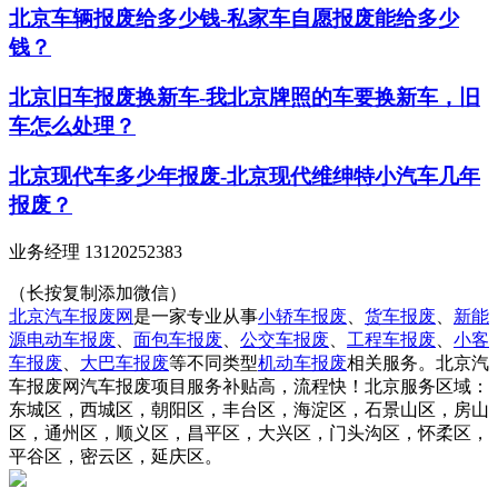
北京车辆报废给多少钱-私家车自愿报废能给多少
钱？
北京旧车报废换新车-我北京牌照的车要换新车，旧
车怎么处理？
北京现代车多少年报废-北京现代维绅特小汽车几年
报废？
业务经理 13120252383
（长按复制添加微信）
北京汽车报废网
是一家专业从事
小轿车报废
、
货车报废
、
新能
源电动车报废
、
面包车报废
、
公交车报废
、
工程车报废
、
小客
车报废
、
大巴车报废
等不同类型
机动车报废
相关服务。北京汽
车报废网汽车报废项目服务补贴高，流程快！北京服务区域：
东城区，西城区，朝阳区，丰台区，海淀区，石景山区，房山
区，通州区，顺义区，昌平区，大兴区，门头沟区，怀柔区，
平谷区，密云区，延庆区。