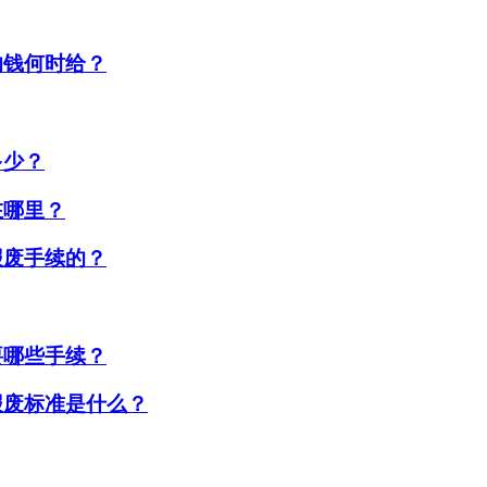
的钱何时给？
多少？
在哪里？
报废手续的？
要哪些手续？
报废标准是什么？