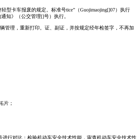
报废的规定。标准号tice”（Guojimaojing[]07）执行
通知》（公交管理[]号）执行。
车辆管理，重新打印。证、副证，并按规定经年检签字，不再加
拓片；
号进行对比；检验机动车安全技术性能，审查机动车安全技术性