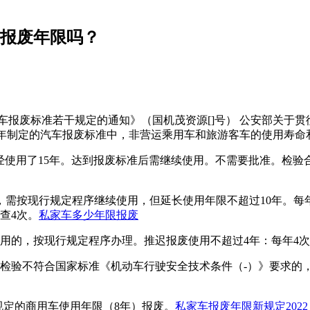
有报废年限吗？
车报废标准若干规定的通知》（国机茂资源[]号） 公安部关于
当年制定的汽车报废标准中，非营运乘用车和旅游客车的使用寿命
) 已经使用了15年。达到报废标准后需继续使用。不需要批准。检
，需按现行规定程序继续使用，但延长使用年限不超过10年。每
查4次。
私家车多少年限报废
使用的，按现行规定程序办理。推迟报废使用不超过4年：每年4
次检验不符合国家标准《机动车行驶安全技术条件（-）》要求的
规定的商用车使用年限（8年）报废。
私家车报废年限新规定2022