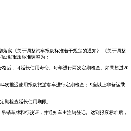
贯彻落实《关于调整汽车报废标准若干规定的通知》 《关于调整
和延迟报废标准调整为：
验合格后，可延长使用寿命。每年进行两次定期检查。如果超过20
年4次推迟使用报废旅游客车进行定期检查； 9座以上非营运乘
次定期检查延长使用期限。
，吊销车牌和行驶证，并通知车主注销登记。达到报废标准后，