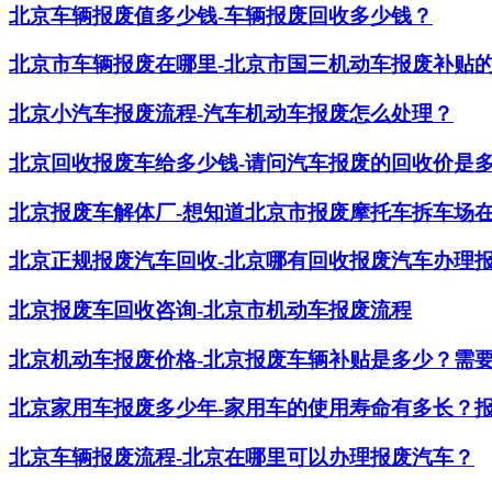
北京车辆报废值多少钱-车辆报废回收多少钱？
北京市车辆报废在哪里-北京市国三机动车报废补贴
北京小汽车报废流程-汽车机动车报废怎么处理？
北京回收报废车给多少钱-请问汽车报废的回收价是
北京报废车解体厂-想知道北京市报废摩托车拆车场
北京正规报废汽车回收-北京哪有回收报废汽车办理
北京报废车回收咨询-北京市机动车报废流程
北京机动车报废价格-北京报废车辆补贴是多少？需
北京家用车报废多少年-家用车的使用寿命有多长？
北京车辆报废流程-北京在哪里可以办理报废汽车？