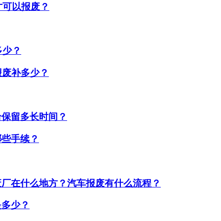
才可以报废？
多少？
报废补多少？
给保留多长时间？
哪些手续？
废厂在什么地方？汽车报废有什么流程？
是多少？