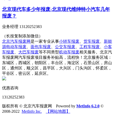
北京现代车多少年报废-北京现代维绅特小汽车几年
报废？
业务经理 13120252383
（长按复制添加微信）
北京汽车报废网
是一家专业从事
小轿车报废
、
货车报废
、
新能
源电动车报废
、
面包车报废
、
公交车报废
、
工程车报废
、
小客
车报废
、
大巴车报废
等不同类型
机动车报废
相关服务。北京汽
车报废网汽车报废项目服务补贴高，流程快！北京服务区域：
东城区，西城区，朝阳区，丰台区，海淀区，石景山区，房山
区，通州区，顺义区，昌平区，大兴区，门头沟区，怀柔区，
平谷区，密云区，延庆区。
优惠咨询
13120252383
版权所有 © 北京汽车报废网 Powered by
MetInfo 6.2.0
©
2008-2022
MetInfo Inc.
【网站地图】