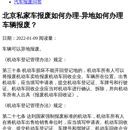
汽车报废问答
北京私家车报废如何办理-异地如何办理
车辆报废？
日期：2022-01-09
阅读量：
车辆可以异地报废。
《机动车登记管理办法》规定：
第三十条 机动车损坏不能开回登记地的，机动车所有人可以
将报废机动车卖给报废机动车回收企业。车辆所在位置。出售
机动车，应当填写申请表，提交机动车登记证、车牌号和行驶
证。机动车回收企业应当对机动车进行确认、拆除，并向机动
车所有人出具《报废机动车回收证》。
《机动车登记管理办法》规定：
第二十七条 达到国家强制报废标准的机动车，机动车所有人
在将机动车出售给销售单位时，应当填写申请表。机动车回收
企业。提交机动车登记证、车牌号和驾驶证。机动车回收企业