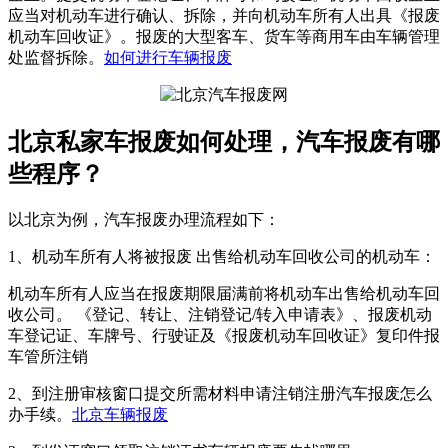
应当对机动车进行确认、拆除，并向机动车所有人出具《报废
机动车回收证》。报废的大型客车、货车等商用车由车辆管理
处监督拆除。
如何进行车辆报废
北京私家车报废如何处理，汽车报废有哪
些程序？
以北京为例，汽车报废办理流程如下：
1、机动车所有人将被报废 出售给机动车回收公司的机动车：
机动车所有人应当在报废期限届满前将机动车出售给机动车回
收公司。 《登记、转让、注销登记/转入申请表》、报废机动
车登记证、车牌号、行驶证及《报废机动车回收证》复印件报
车管所注销
2、到注册审核窗口提交所需材料申请注销注册汽车报废怎么
办手续。
北京车辆报废