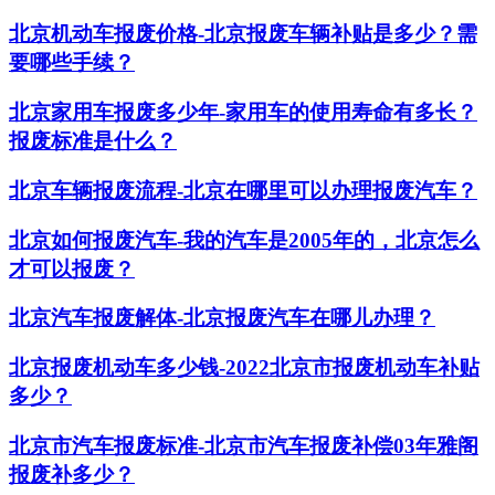
北京机动车报废价格-北京报废车辆补贴是多少？需
要哪些手续？
北京家用车报废多少年-家用车的使用寿命有多长？
报废标准是什么？
北京车辆报废流程-北京在哪里可以办理报废汽车？
北京如何报废汽车-我的汽车是2005年的，北京怎么
才可以报废？
北京汽车报废解体-北京报废汽车在哪儿办理？
北京报废机动车多少钱-2022北京市报废机动车补贴
多少？
北京市汽车报废标准-北京市汽车报废补偿03年雅阁
报废补多少？