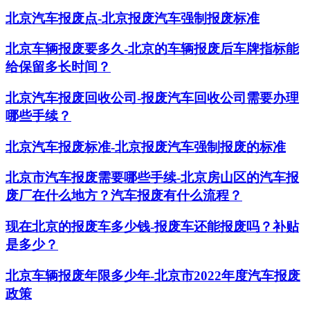
北京汽车报废点-北京报废汽车强制报废标准
北京车辆报废要多久-北京的车辆报废后车牌指标能
给保留多长时间？
北京汽车报废回收公司-报废汽车回收公司需要办理
哪些手续？
北京汽车报废标准-北京报废汽车强制报废的标准
北京市汽车报废需要哪些手续-北京房山区的汽车报
废厂在什么地方？汽车报废有什么流程？
现在北京的报废车多少钱-报废车还能报废吗？补贴
是多少？
北京车辆报废年限多少年-北京市2022年度汽车报废
政策