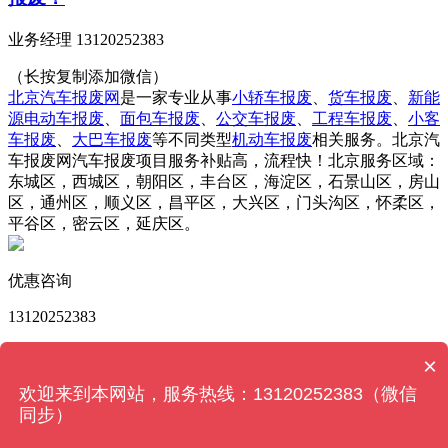
业务经理 13120252383
（长按复制添加微信）
北京汽车报废网
是一家专业从事
小轿车报废
、
货车报废
、
新能
源电动车报废
、
面包车报废
、
公交车报废
、
工程车报废
、
小客
车报废
、
大巴车报废
等不同类型
机动车报废
相关服务。北京汽
车报废网汽车报废项目服务补贴高，流程快！北京服务区域：
东城区，西城区，朝阳区，丰台区，海淀区，石景山区，房山
区，通州区，顺义区，昌平区，大兴区，门头沟区，怀柔区，
平谷区，密云区，延庆区。
优惠咨询
13120252383
版权所有 © 北京汽车报废网 Powered by
MetInfo 6.2.0
©
×
2008-2022
MetInfo Inc.
【网站地图】
欢迎来到本网站，服务热线：13120252383（微信
同步）
13120252383