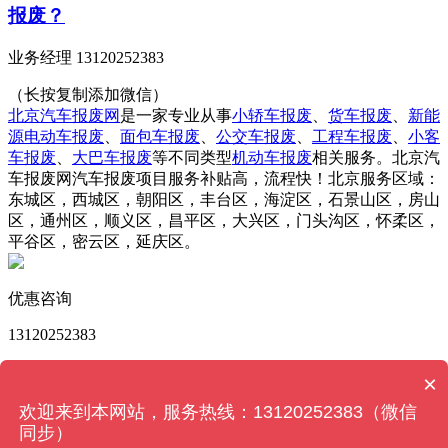
报废？
业务经理 13120252383
（长按复制添加微信）
北京汽车报废网
是一家专业从事
小轿车报废
、
货车报废
、
新能
源电动车报废
、
面包车报废
、
公交车报废
、
工程车报废
、
小客
车报废
、
大巴车报废
等不同类型
机动车报废
相关服务。北京汽
车报废网汽车报废项目服务补贴高，流程快！北京服务区域：
东城区，西城区，朝阳区，丰台区，海淀区，石景山区，房山
区，通州区，顺义区，昌平区，大兴区，门头沟区，怀柔区，
平谷区，密云区，延庆区。
优惠咨询
13120252383
版权所有 © 北京汽车报废网 Powered by
MetInfo 6.2.0
©
×
2008-2022
MetInfo Inc.
【网站地图】
欢迎来到本网站，服务热线：13120252383（微信
同步）