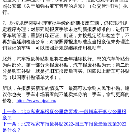
照公安部《关于加强右舵车管理的通知》（公交管理[]号）执
行。
7、对按规定需要办理审批手续的延期报废车辆，仍按现行规
定程序办理；对原延期报废手续未达到新报废标准的，进行正
常车辆管理，重新打印正证、副证，并按规定经年检签字，不
再加盖延期检验公章；对按照原报废标准应当报废但未办理注
销登记的车辆，可以按照新规定继续使用机动车。
此外，汽车报废补贴制度将在全年继续执行。您的汽车补贴分
为两部分。第一部分为报废补贴，汽车报废补贴为元；第二部
分是购车补贴，就是把旧车报废后再买。国四以上新车可补贴
元（以国家补贴清单为准）。
所以，在报废买新车的情况下，最高可以拿到人民币补贴。建
议你也去二手车市场看看能不能卖掉你的二手车，拿到更高的
价格。
https://www.bjpai.cn/
上一条
：北京私家车报废公里数要求-一般轿车开多少公里报
废？
下一条
：北京私家车报废补贴2022-国三车报废最新政策2022
是什么？