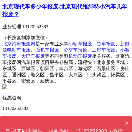
北京现代车多少年报废-北京现代维绅特小汽车几年
报废？
业务经理 13120252383
（长按复制添加微信）
北京汽车报废网
是一家专业从事
小轿车报废
、
货车报废
、
新能
源电动车报废
、
面包车报废
、
公交车报废
、
工程车报废
、
小客
车报废
、
大巴车报废
等不同类型
机动车报废
相关服务。北京汽
车报废网汽车报废项目服务补贴高，流程快！北京服务区域：
东城区，西城区，朝阳区，丰台区，海淀区，石景山区，房山
区，通州区，顺义区，昌平区，大兴区，门头沟区，怀柔区，
平谷区，密云区，延庆区。
优惠咨询
13120252383
版权所有 © 北京汽车报废网 Powered by
MetInfo 6.2.0
©
×
2008-2022
MetInfo Inc.
【网站地图】
欢迎来到本网站，服务热线：13120252383（微信