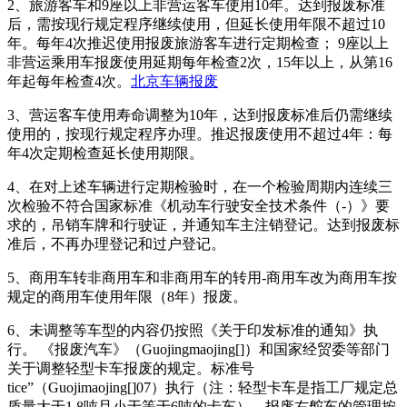
2、旅游客车和9座以上非营运客车使用10年。达到报废标准
后，需按现行规定程序继续使用，但延长使用年限不超过10
年。每年4次推迟使用报废旅游客车进行定期检查； 9座以上
非营运乘用车报废使用延期每年检查2次，15年以上，从第16
年起每年检查4次。
北京车辆报废
3、营运客车使用寿命调整为10年，达到报废标准后仍需继续
使用的，按现行规定程序办理。推迟报废使用不超过4年：每
年4次定期检查延长使用期限。
4、在对上述车辆进行定期检验时，在一个检验周期内连续三
次检验不符合国家标准《机动车行驶安全技术条件（-）》要
求的，吊销车牌和行驶证，并通知车主注销登记。达到报废标
准后，不再办理登记和过户登记。
5、商用车转非商用车和非商用车的转用-商用车改为商用车按
规定的商用车使用年限（8年）报废。
6、未调整等车型的内容仍按照《关于印发标准的通知》执
行。 《报废汽车》（Guojingmaojing[]）和国家经贸委等部门
关于调整轻型卡车报废的规定。标准号
tice”（Guojimaojing[]07）执行（注：轻型卡车是指工厂规定总
质量大于1.8吨且小于等于6吨的卡车）。报废右舵车的管理按