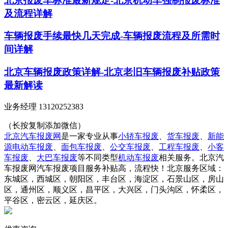
北京报废车标准最新规定-北京机动车强制报废标准
及流程详解
车辆报废手续最快几天完成-车辆报废流程及所需时
间详解
北京车辆报废政策详解-北京老旧车辆报废补贴政策
最新解读
业务经理 13120252383
（长按复制添加微信）
北京汽车报废网
是一家专业从事
小轿车报废
、
货车报废
、
新能
源电动车报废
、
面包车报废
、
公交车报废
、
工程车报废
、
小客
车报废
、
大巴车报废
等不同类型
机动车报废
相关服务。北京汽
车报废网汽车报废项目服务补贴高，流程快！北京服务区域：
东城区，西城区，朝阳区，丰台区，海淀区，石景山区，房山
区，通州区，顺义区，昌平区，大兴区，门头沟区，怀柔区，
平谷区，密云区，延庆区。