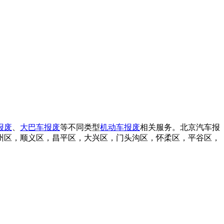
报废
、
大巴车报废
等不同类型
机动车报废
相关服务。北京汽车报
州区，顺义区，昌平区，大兴区，门头沟区，怀柔区，平谷区，