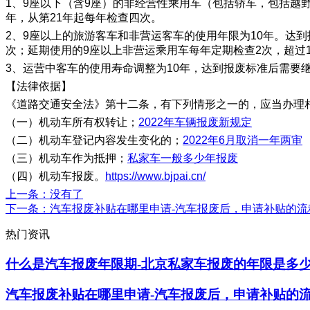
1、9座以下（含9座）的非经营性乘用车（包括轿车，包括越
年，从第21年起每年检查四次。
2、9座以上的旅游客车和非营运客车的使用年限为10年。达
次；延期使用的9座以上非营运乘用车每年定期检查2次，超过1
3、运营中客车的使用寿命调整为10年，达到报废标准后需要
【法律依据】
《道路交通安全法》第十二条，有下列情形之一的，应当办理
（一）机动车所有权转让；
2022年车辆报废新规定
（二）机动车登记内容发生变化的；
2022年6月取消一年两审
（三）机动车作为抵押；
私家车一般多少年报废
（四）机动车报废。
https://www.bjpai.cn/
上一条
：没有了
下一条
：汽车报废补贴在哪里申请-汽车报废后，申请补贴的流
热门资讯
什么是汽车报废年限期-北京私家车报废的年限是多
汽车报废补贴在哪里申请-汽车报废后，申请补贴的